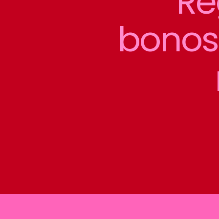
Re
bonos