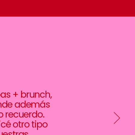
pas + brunch,
onde además
 recuerdo.
cé otro tipo
uestras