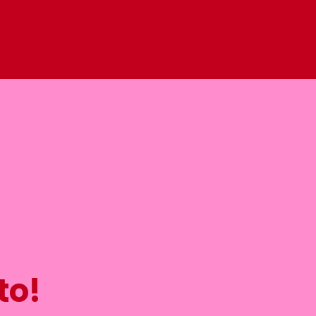
to
to!