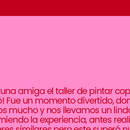
 una amiga el taller de pintar co
ó! Fue un momento divertido, d
s mucho y nos llevamos un lindo
iendo la experiencia, antes reali
leres similares pero este superó n