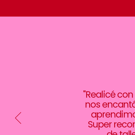
"Realicé con
nos encant
aprendimo
Super recom
de tal