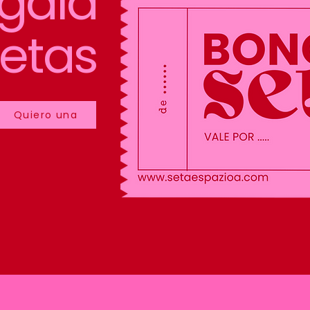
gala
etas
Quiero una